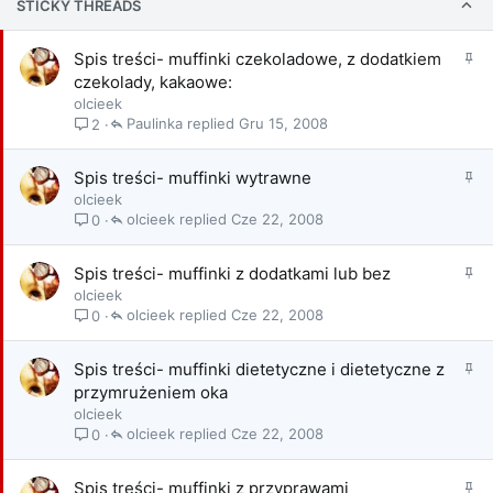
STICKY THREADS
P
Spis treści- muffinki czekoladowe, z dodatkiem
r
czekolady, kakaowe:
z
olcieek
y
Paulinka
Gru 15, 2008
2
k
l
P
Spis treści- muffinki wytrawne
e
r
olcieek
j
z
olcieek
Cze 22, 2008
0
o
y
n
k
y
P
Spis treści- muffinki z dodatkami lub bez
l
r
olcieek
e
z
olcieek
Cze 22, 2008
0
j
y
o
k
n
P
Spis treści- muffinki dietetyczne i dietetyczne z
l
y
r
przymrużeniem oka
e
z
olcieek
j
y
olcieek
Cze 22, 2008
0
o
k
n
l
y
P
Spis treści- muffinki z przyprawami
e