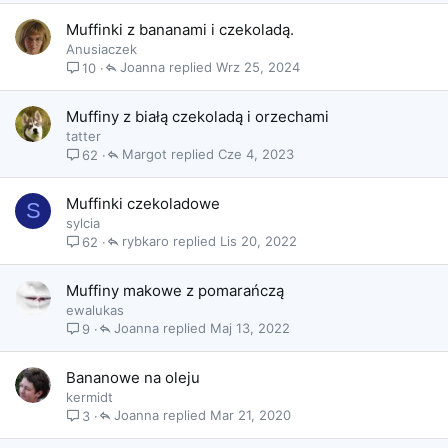
Muffinki z bananami i czekoladą.
Anusiaczek
Joanna
Wrz 25, 2024
10
Muffiny z białą czekoladą i orzechami
tatter
Margot
Cze 4, 2023
62
Muffinki czekoladowe
S
sylcia
rybkaro
Lis 20, 2022
62
Muffiny makowe z pomarańczą
ewalukas
Joanna
Maj 13, 2022
9
Bananowe na oleju
kermidt
Joanna
Mar 21, 2020
3