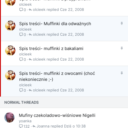
r
olcieek
j
z
olcieek
Cze 22, 2008
0
o
y
n
k
y
P
Spis treści- Muffinki dla odważnych
l
r
olcieek
e
z
olcieek
Cze 22, 2008
0
j
y
o
k
n
P
Spis treści- muffinki z bakaliami
l
y
r
olcieek
e
z
olcieek
Cze 22, 2008
0
j
y
o
k
n
P
Spis treści- muffinki z owocami (choć
l
y
r
niekoniecznie ;-)
e
z
olcieek
j
y
olcieek
Cze 22, 2008
0
o
k
n
l
y
NORMAL THREADS
e
j
Mufiny czekoladowo-wiśniowe Nigelli
o
yoanka
n
Joanna
Dziś o 10:38
132
y