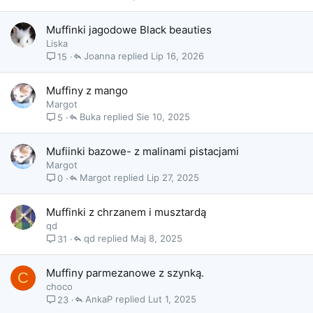
Muffinki jagodowe Black beauties
Liska
Joanna
Lip 16, 2026
15
Muffiny z mango
Margot
Buka
Sie 10, 2025
5
Mufiinki bazowe- z malinami pistacjami
Margot
Margot
Lip 27, 2025
0
Muffinki z chrzanem i musztardą
qd
qd
Maj 8, 2025
31
Muffiny parmezanowe z szynką.
C
choco
AnkaP
Lut 1, 2025
23