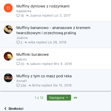
Muffiny dyniowe z rodzynkami
B
bajaderka
Joanna
Lut 3, 2017
18
Muffiny bananowo - ananasowe z kremem
twarożkowym i orzechową praliną
Joanna
wika
Lis 28, 2016
2
Muffinki burakowe
sabuto
sabuto
Wrz 9, 2016
20
Muffiny z tym co masz pod reka
AnnaH
Britta
Sie 15, 2016
336
Last
1 z 12
Następna
Słodkości