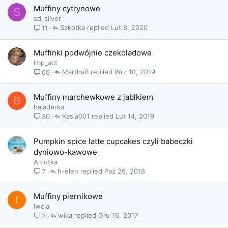
Muffiny cytrynowe
S
sd_silver
Szkotka
Lut 8, 2020
11
Muffinki podwójnie czekoladowe
imp_act
MarthaB
Wrz 10, 2019
66
Muffiny marchewkowe z jablkiem
B
bajaderka
Kasia001
Lut 14, 2019
30
Pumpkin spice latte cupcakes czyli babeczki
dyniowo-kawowe
Aniutka
h-elen
Paź 26, 2018
7
Muffiny piernikowe
I
Iwcia
wika
Gru 16, 2017
2