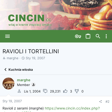
RAVIOLI I TORTELLINI
A
D
marghe
Sty 19, 2007
u
a
t
t
Kuchnia wloska
o
a
r
r
marghe
w
o
ą
Member
z
t
p
Lis 1, 2004
29,231
3
0
k
o
u
c
Sty 19, 2007
#2
z
ę
Ravioli z serami (marghe)
https://www.cincin.cc/index.php?
c