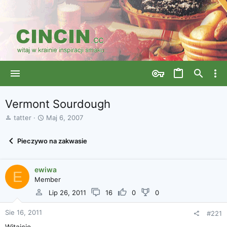
Vermont Sourdough
A
D
tatter
Maj 6, 2007
u
a
t
t
Pieczywo na zakwasie
o
a
r
r
w
o
ewiwa
ą
z
E
Member
t
p
k
o
Lip 26, 2011
16
0
0
u
c
z
Sie 16, 2011
#221
ę
Witajcie,
c