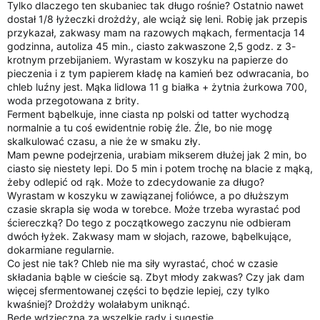
Tylko dlaczego ten skubaniec tak długo rośnie? Ostatnio nawet
dostał 1/8 łyżeczki drożdży, ale wciąż się leni. Robię jak przepis
przykazał, zakwasy mam na razowych mąkach, fermentacja 14
godzinna, autoliza 45 min., ciasto zakwaszone 2,5 godz. z 3-
krotnym przebijaniem. Wyrastam w koszyku na papierze do
pieczenia i z tym papierem kładę na kamień bez odwracania, bo
chleb luźny jest. Mąka lidlowa 11 g białka + żytnia żurkowa 700,
woda przegotowana z brity.
Ferment bąbelkuje, inne ciasta np polski od tatter wychodzą
normalnie a tu coś ewidentnie robię źle. Źle, bo nie mogę
skalkulować czasu, a nie że w smaku zły.
Mam pewne podejrzenia, urabiam mikserem dłużej jak 2 min, bo
ciasto się niestety lepi. Do 5 min i potem trochę na blacie z mąką,
żeby odlepić od rąk. Może to zdecydowanie za długo?
Wyrastam w koszyku w zawiązanej foliówce, a po dłuższym
czasie skrapla się woda w torebce. Może trzeba wyrastać pod
ściereczką? Do tego z początkowego zaczynu nie odbieram
dwóch łyżek. Zakwasy mam w słojach, razowe, bąbelkujące,
dokarmiane regularnie.
Co jest nie tak? Chleb nie ma siły wyrastać, choć w czasie
składania bąble w cieście są. Zbyt młody zakwas? Czy jak dam
więcej sfermentowanej części to będzie lepiej, czy tylko
kwaśniej? Drożdży wolałabym uniknąć.
Będę wdzięczna za wszelkie rady i sugestie.