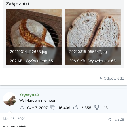
Załączniki
20210314_112638.jpg
20210315_055347.jpg
202 KB · Wyświetleń: 65
208.9 KB · Wyświetleń: 63
Odpowiedz
Krystyna9
Well-known member
Cze 7, 2007
16,409
2,355
113
Mar 15, 2021
#228
piękny chleb