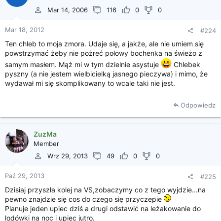
Mar 14, 2006
116
0
0
Mar 18, 2012
#224
Ten chleb to moja zmora. Udaje się, a jakże, ale nie umiem się
powstrzymać żeby nie pożreć połowy bochenka na świeżo z
samym masłem. Mąż mi w tym dzielnie asystuje
Chlebek
pyszny (a nie jestem wielbicielką jasnego pieczywa) i mimo, że
wydawał mi się skomplikowany to wcale taki nie jest.
Odpowiedz
ZuzMa
Member
Wrz 29, 2013
49
0
0
Paź 29, 2013
#225
Dzisiaj przyszła kolej na VS,zobaczymy co z tego wyjdzie...na
pewno znajdzie się cos do czego się przyczepie
Planuje jeden upiec dziś a drugi odstawić na leżakowanie do
lodówki na noc i upiec jutro.