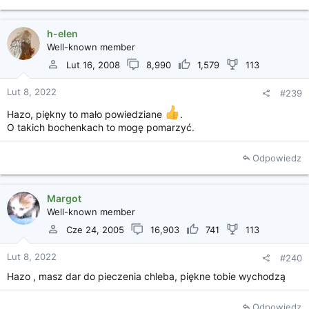
h-elen
Well-known member
Lut 16, 2008
8,990
1,579
113
Lut 8, 2022
#239
Hazo, piękny to mało powiedziane
.
O takich bochenkach to mogę pomarzyć.
Odpowiedz
Margot
Well-known member
Cze 24, 2005
16,903
741
113
Lut 8, 2022
#240
Hazo , masz dar do pieczenia chleba, piękne tobie wychodzą
Odpowiedz