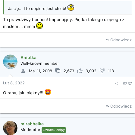
Ja cię... I to dopiero jest chleb!
To prawdziwy bochen! Imponujący. Piętka takiego ciepłego z
masłem … mmm
Odpowiedz
Aniutka
Well-known member
Maj 11, 2008
2,673
3,092
113
Lut 8, 2022
#237
O rany, jaki piekny!!!
Odpowiedz
mirabbelka
Moderator
Członek ekipy