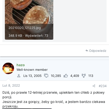
20210320_121225.jpg
348.9 KB · Wyświetleń: 73
Odpowiedz
hazo
Well-known member
Lis 13, 2005
10,285
4,409
113
Lut 8, 2022
#234
Dziś, po prawie 12-letniej przerwie, upiekłam ten chleb z połowy
porcji.
Jeszcze jest za gorący, żeby go kroić, a jestem bardzo ciekawa
przekroju.