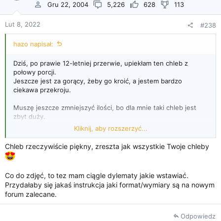
Gru 22, 2004
5,226
628
113
Lut 8, 2022
#238
hazo napisał:
Dziś, po prawie 12-letniej przerwie, upiekłam ten chleb z
połowy porcji.
Jeszcze jest za gorący, żeby go kroić, a jestem bardzo
ciekawa przekroju.
Muszę jeszcze zmniejszyć ilości, bo dla mnie taki chleb jest
zbyt duży.
Kliknij, aby rozszerzyć...
Dodałam przekrój i zmieniłam zdjęcie całości na trochę
mniejsze. Nie wiem dlaczego niektóre fotki pokazują się takie
Chleb rzeczywiście piękny, zreszta jak wszystkie Twoje chleby
duże.
Co do zdjęć, to tez mam ciągle dylematy jakie wstawiać.
Przydałaby się jakaś instrukcja jaki format/wymiary są na nowym
forum zalecane.
Odpowiedz