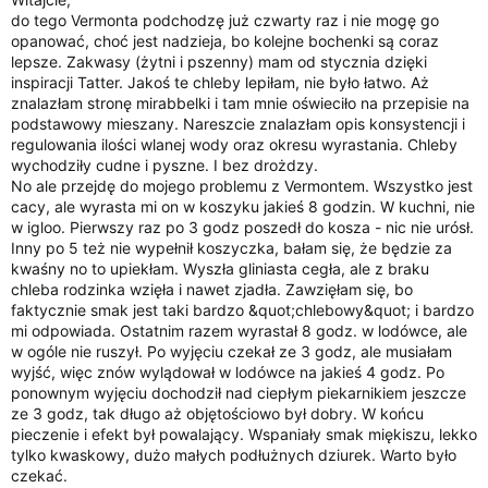
i
do tego Vermonta podchodzę już czwarty raz i nie mogę go
a
opanować, choć jest nadzieja, bo kolejne bochenki są coraz
lepsze. Zakwasy (żytni i pszenny) mam od stycznia dzięki
inspiracji Tatter. Jakoś te chleby lepiłam, nie było łatwo. Aż
znalazłam stronę mirabbelki i tam mnie oświeciło na przepisie na
podstawowy mieszany. Nareszcie znalazłam opis konsystencji i
regulowania ilości wlanej wody oraz okresu wyrastania. Chleby
wychodziły cudne i pyszne. I bez drożdzy.
No ale przejdę do mojego problemu z Vermontem. Wszystko jest
cacy, ale wyrasta mi on w koszyku jakieś 8 godzin. W kuchni, nie
w igloo. Pierwszy raz po 3 godz poszedł do kosza - nic nie urósł.
Inny po 5 też nie wypełnił koszyczka, bałam się, że będzie za
kwaśny no to upiekłam. Wyszła gliniasta cegła, ale z braku
chleba rodzinka wzięła i nawet zjadła. Zawzięłam się, bo
faktycznie smak jest taki bardzo &quot;chlebowy&quot; i bardzo
mi odpowiada. Ostatnim razem wyrastał 8 godz. w lodówce, ale
w ogóle nie ruszył. Po wyjęciu czekał ze 3 godz, ale musiałam
wyjść, więc znów wylądował w lodówce na jakieś 4 godz. Po
ponownym wyjęciu dochodził nad ciepłym piekarnikiem jeszcze
ze 3 godz, tak długo aż objętościowo był dobry. W końcu
pieczenie i efekt był powalający. Wspaniały smak miękiszu, lekko
tylko kwaskowy, dużo małych podłużnych dziurek. Warto było
czekać.