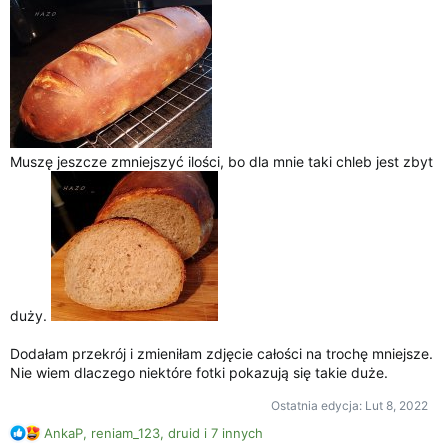
Muszę jeszcze zmniejszyć ilości, bo dla mnie taki chleb jest zbyt
duży.
Dodałam przekrój i zmieniłam zdjęcie całości na trochę mniejsze.
Nie wiem dlaczego niektóre fotki pokazują się takie duże.
Ostatnia edycja:
Lut 8, 2022
R
AnkaP
,
reniam_123
,
druid
i 7 innych