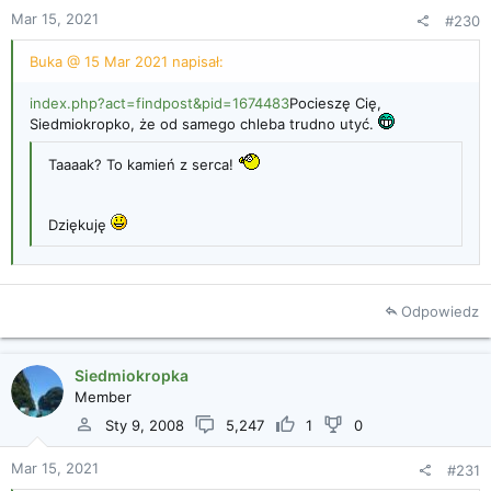
Mar 15, 2021
#230
Buka @ 15 Mar 2021 napisał:
index.php?act=findpost&pid=1674483
Pocieszę Cię,
Siedmiokropko, że od samego chleba trudno utyć.
Taaaak? To kamień z serca!
Dziękuję
Odpowiedz
Siedmiokropka
Member
Sty 9, 2008
5,247
1
0
Mar 15, 2021
#231