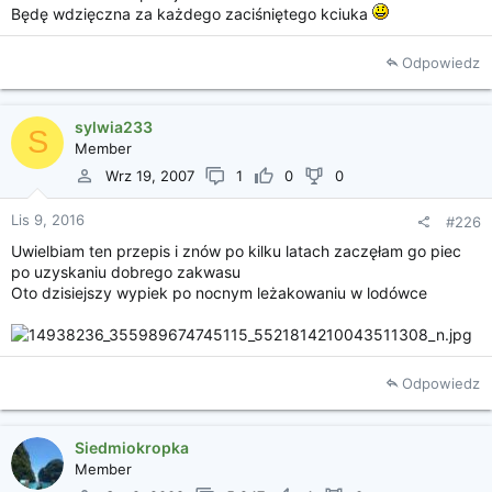
Będę wdzięczna za każdego zaciśniętego kciuka
Odpowiedz
sylwia233
S
Member
Wrz 19, 2007
1
0
0
Lis 9, 2016
#226
Uwielbiam ten przepis i znów po kilku latach zaczęłam go piec
po uzyskaniu dobrego zakwasu
Oto dzisiejszy wypiek po nocnym leżakowaniu w lodówce
Odpowiedz
Siedmiokropka
Member