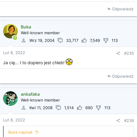
e
a
Odpowiedz
k
c
j
Buka
e
Well-known member
:
Wrz 19, 2004
33,717
7,549
113
Lut 8, 2022
#235
Ja cię... I to dopiero jest chleb!
Odpowiedz
ankafaka
Well-known member
Kwi 11, 2008
1,514
690
113
Lut 8, 2022
#236
Buka napisał: