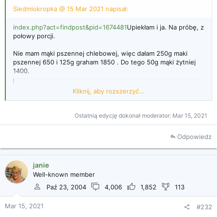
Siedmiokropka @ 15 Mar 2021 napisał:
index.php?act=findpost&pid=1674481
Upiekłam i ja. Na próbę, z
połowy porcji.
Nie mam mąki pszennej chlebowej, więc dałam 250g maki
pszennej 650 i 125g graham 1850 . Do tego 50g mąki żytniej
1400.
Ale ze mnie ciamajda, mogłam dać przecież mąkę
Kliknij, aby rozszerzyć...
pszenną 850
Ostatnią edycję dokonał moderator:
Mar 15, 2021
Odpowiedz
Kliknij, aby rozszerzyć...
janie
Well-known member
Paź 23, 2004
4,006
1,852
113
Mar 15, 2021
#232