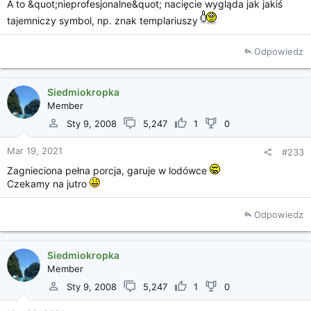
A to &quot;nieprofesjonalne&quot; nacięcie wygląda jak jakiś
tajemniczy symbol, np. znak templariuszy
Odpowiedz
Siedmiokropka
Member
Sty 9, 2008
5,247
1
0
Mar 19, 2021
#233
Zagnieciona pełna porcja, garuje w lodówce
Czekamy na jutro
Odpowiedz
Siedmiokropka
Member
Sty 9, 2008
5,247
1
0