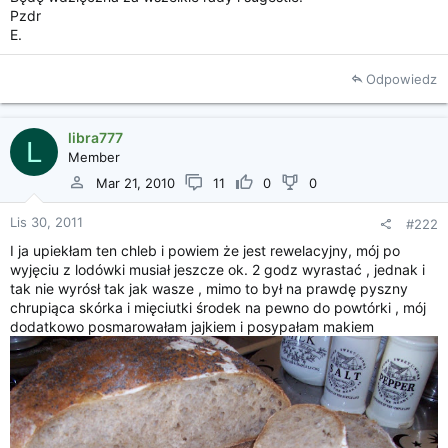
Pzdr
E.
Odpowiedz
libra777
L
Member
Mar 21, 2010
11
0
0
Lis 30, 2011
#222
I ja upiekłam ten chleb i powiem że jest rewelacyjny, mój po
wyjęciu z lodówki musiał jeszcze ok. 2 godz wyrastać , jednak i
tak nie wyrósł tak jak wasze , mimo to był na prawdę pyszny
chrupiąca skórka i mięciutki środek na pewno do powtórki , mój
dodatkowo posmarowałam jajkiem i posypałam makiem