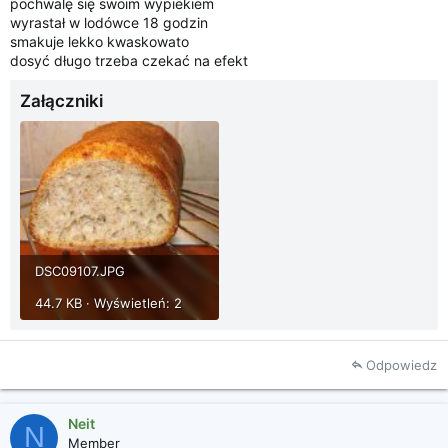
pochwalę się swoim wypiekiem
wyrastał w lodówce 18 godzin
smakuje lekko kwaskowato
dosyć długo trzeba czekać na efekt
Załączniki
DSC09107.JPG
44.7 KB · Wyświetleń: 2
Odpowiedz
Neit
N
Member