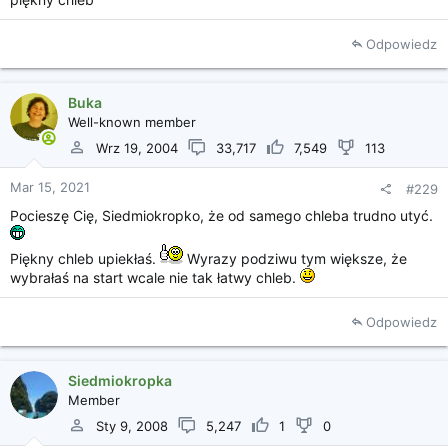
Odpowiedz
Buka
Well-known member
Wrz 19, 2004
33,717
7,549
113
Mar 15, 2021
#229
Pocieszę Cię, Siedmiokropko, że od samego chleba trudno utyć.
Piękny chleb upiekłaś.
Wyrazy podziwu tym większe, że
wybrałaś na start wcale nie tak łatwy chleb.
Odpowiedz
Siedmiokropka
Member
Sty 9, 2008
5,247
1
0