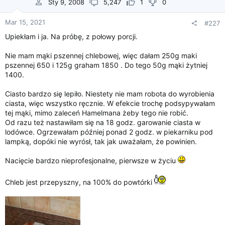
Sty 9, 2008
5,247
1
0
Mar 15, 2021
#227
Upiekłam i ja. Na próbę, z połowy porcji.
Nie mam mąki pszennej chlebowej, więc dałam 250g maki
pszennej 650 i 125g graham 1850 . Do tego 50g mąki żytniej
1400.
Ciasto bardzo się lepiło. Niestety nie mam robota do wyrobienia
ciasta, więc wszystko ręcznie. W efekcie trochę podsypywałam
tej mąki, mimo zaleceń Hamelmana żeby tego nie robić.
Od razu też nastawiłam się na 18 godz. garowanie ciasta w
lodówce. Ogrzewałam później ponad 2 godz. w piekarniku pod
lampką, dopóki nie wyrósł, tak jak uważałam, że powinien.
Nacięcie bardzo nieprofesjonalne, pierwsze w życiu
Chleb jest przepyszny, na 100% do powtórki