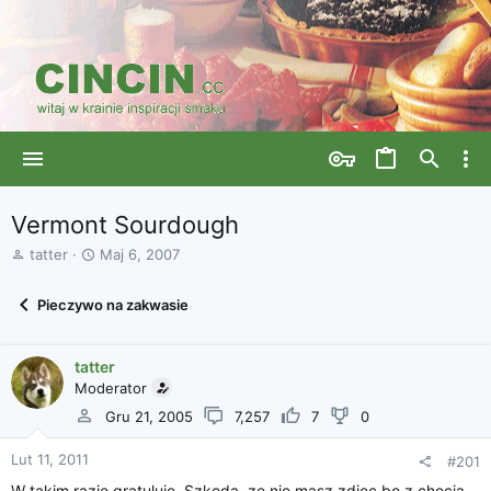
Vermont Sourdough
A
D
tatter
Maj 6, 2007
u
a
t
t
Pieczywo na zakwasie
o
a
r
r
w
o
tatter
ą
z
Moderator
t
p
k
o
Gru 21, 2005
7,257
7
0
u
c
z
Lut 11, 2011
#201
ę
W takim razie gratuluje. Szkoda, ze nie masz zdjec bo z checia
c