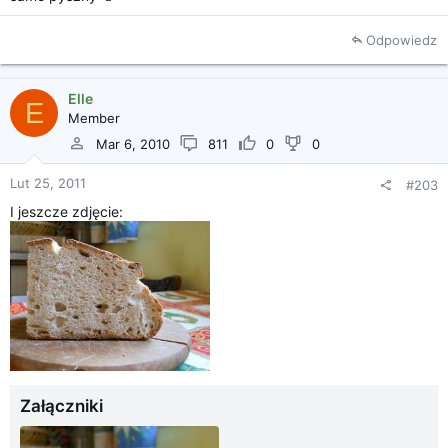
Odpowiedz
Elle
E
Member
Mar 6, 2010
811
0
0
Lut 25, 2011
#203
I jeszcze zdjęcie:
Załączniki