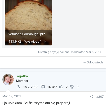
Vermont_Sourdough_przekroj2.jpg
433.9 KB · Wyświetleń: 14
Ostatnią edycję dokonał moderator:
Mar 5, 2011
Odpowiedz
.agatka.
Member
Lis 7, 2008
14,787
2
0
Mar 19, 2011
#207
I ja upiekłam. Ściśle trzymałam się proporcji.