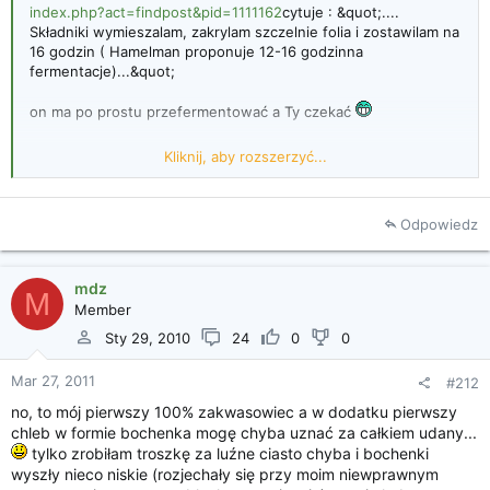
index.php?act=findpost&pid=1111162
cytuje : &quot;....
Składniki wymieszalam, zakrylam szczelnie folia i zostawilam na
16 godzin ( Hamelman proponuje 12-16 godzinna
fermentacje)...&quot;
on ma po prostu przefermentować a Ty czekać
ps. z tego powodu lepiej zaczyn nastawiać wieczorem -
Kliknij, aby rozszerzyć...
wieksza pewność że nie bedziesz go w nocy niepokoić ..
ok zrozumiałam, nastawiłam go późno w nocy, tak żeby
Odpowiedz
te 16 godzin minęło jak już wrócę z pracy - wróciłam, ii...
zabieram się za dalszą robotę
mam nadzieję, że toto już
przefermentowało - mam młody zakwas i trochę mu nie
mdz
ufam...
M
Member
Sty 29, 2010
24
0
0
Kliknij, aby rozszerzyć...
Mar 27, 2011
#212
no, to mój pierwszy 100% zakwasowiec a w dodatku pierwszy
chleb w formie bochenka mogę chyba uznać za całkiem udany...
tylko zrobiłam troszkę za luźne ciasto chyba i bochenki
wyszły nieco niskie (rozjechały się przy moim niewprawnym