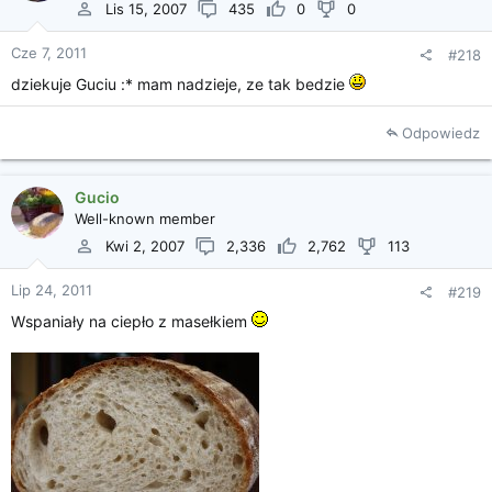
Kliknij, aby rozszerzyć...
Lis 15, 2007
435
0
0
Cze 7, 2011
#218
dziekuje Guciu :* mam nadzieje, ze tak bedzie
Odpowiedz
Gucio
Well-known member
Kwi 2, 2007
2,336
2,762
113
Lip 24, 2011
#219
Wspaniały na ciepło z masełkiem