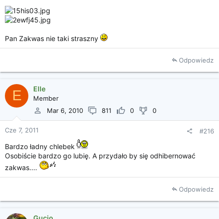
Pan Zakwas nie taki straszny
Odpowiedz
Elle
E
Member
Mar 6, 2010
811
0
0
Cze 7, 2011
#216
Bardzo ładny chlebek
Osobiście bardzo go lubię. A przydało by się odhibernować
zakwas....
Odpowiedz
Gucio