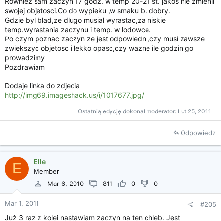
Rowniez sam zaczyn 17 godz. w temp 20-21 st. jakos nie zmienil
swojej objetosci.Co do wypieku ,w smaku b. dobry.
Gdzie byl blad,ze dlugo musial wyrastac,za niskie
temp.wyrastania zaczynu i temp. w lodowce.
Po czym poznac zaczyn ze jest odpowiedni,czy musi zawsze
zwiekszyc objetosc i lekko opasc,czy wazne ile godzin go
prowadzimy
Pozdrawiam
Dodaje linka do zdjecia
http://img69.imageshack.us/i/1017677.jpg/
Ostatnią edycję dokonał moderator:
Lut 25, 2011
Odpowiedz
Elle
E
Member
Mar 6, 2010
811
0
0
Mar 1, 2011
#205
Już 3 raz z kolei nastawiam zaczyn na ten chleb. Jest