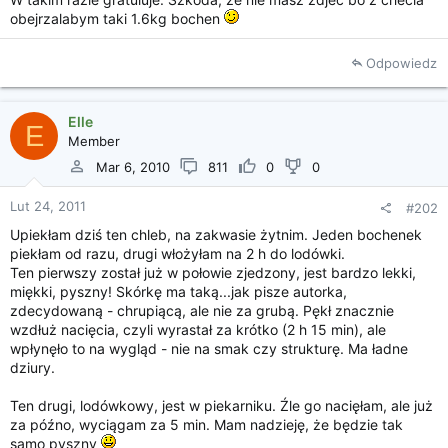
i
obejrzalabym taki 1.6kg bochen
a
Odpowiedz
Elle
E
Member
Mar 6, 2010
811
0
0
Lut 24, 2011
#202
Upiekłam dziś ten chleb, na zakwasie żytnim. Jeden bochenek
piekłam od razu, drugi włożyłam na 2 h do lodówki.
Ten pierwszy został już w połowie zjedzony, jest bardzo lekki,
miękki, pyszny! Skórkę ma taką...jak pisze autorka,
zdecydowaną - chrupiącą, ale nie za grubą. Pękł znacznie
wzdłuż nacięcia, czyli wyrastał za krótko (2 h 15 min), ale
wpłynęło to na wygląd - nie na smak czy strukturę. Ma ładne
dziury.
Ten drugi, lodówkowy, jest w piekarniku. Źle go nacięłam, ale już
za późno, wyciągam za 5 min. Mam nadzieję, że będzie tak
samo pyszny