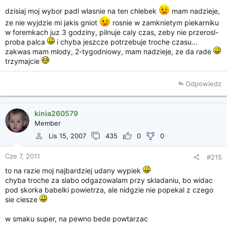
dzisiaj moj wybor padl wlasnie na ten chlebek
mam nadzieje,
ze nie wyjdzie mi jakis gniot
rosnie w zamknietym piekarniku
w foremkach juz 3 godziny, pilnuje caly czas, zeby nie przerosl-
proba palca
i chyba jeszcze potrzebuje troche czasu...
zakwas mam mlody, 2-tygodniowy, mam nadzieje, ze da rade
trzymajcie
Odpowiedz
kinia260579
Member
Lis 15, 2007
435
0
0
Cze 7, 2011
#215
to na razie moj najbardziej udany wypiek
chyba troche za slabo odgazowalam przy skladaniu, bo widac
pod skorka babelki powietrza, ale nidgzie nie popekal z czego
sie ciesze
w smaku super, na pewno bede powtarzac