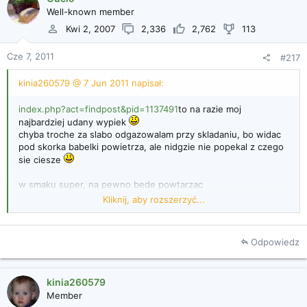
Well-known member
Kwi 2, 2007
2,336
2,762
113
Cze 7, 2011
#217
kinia260579 @ 7 Jun 2011 napisał:
index.php?act=findpost&pid=1137491
to na razie moj
najbardziej udany wypiek
chyba troche za slabo odgazowalam przy skladaniu, bo widac
pod skorka babelki powietrza, ale nidgzie nie popekal z czego
sie ciesze
w smaku super, na pewno bede powtarzac
Pan Zakwas nie taki straszny
Kliknij, aby rozszerzyć...
Kinia260579, chlebek wygląda wspaniale
- Pan Zakwas
teraz już będzi Tobie służył
Odpowiedz
kinia260579
Member