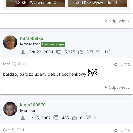
414.3 KB · Wyświetleń: 0
753.6 KB · Wyświetleń: 0
Odpowiedz
mirabbelka
Moderator
Członek ekipy
Gru 22, 2004
5,225
627
113
Mar 27, 2011
#213
bardzo, bardzo udany debiut bochenkowy
Odpowiedz
kinia260579
Member
Lis 15, 2007
435
0
0
Cze 6, 2011
#214