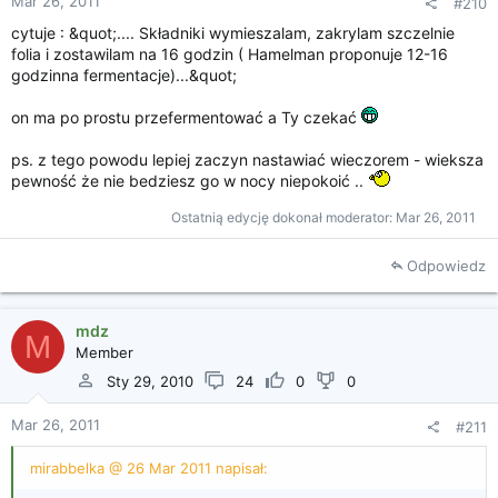
Mar 26, 2011
#210
cytuje : &quot;.... Składniki wymieszalam, zakrylam szczelnie
folia i zostawilam na 16 godzin ( Hamelman proponuje 12-16
godzinna fermentacje)...&quot;
on ma po prostu przefermentować a Ty czekać
ps. z tego powodu lepiej zaczyn nastawiać wieczorem - wieksza
pewność że nie bedziesz go w nocy niepokoić ..
Ostatnią edycję dokonał moderator:
Mar 26, 2011
Odpowiedz
mdz
M
Member
Sty 29, 2010
24
0
0
Mar 26, 2011
#211
mirabbelka @ 26 Mar 2011 napisał: