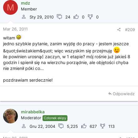
mdz
M
Member
Sty 29, 2010
24
0
0
Mar 26, 2011
#209
witam
jedno szybkie pytanie, zanim wyjdę do pracy - jestem jeszcze
&quot;świeżakiem&quot; więc wszyskim się przejmuję
ile powinien urosnąć zaczyn, w 1 etapie? mój rośnie już jakieś 8
godzin i spienił się na wierzchu porządnie, ale objętości chyba
nie zmienił póki co...
pozdrawiam serdecznie!
Odpowiedz
mirabbelka
Moderator
Członek ekipy
Gru 22, 2004
5,225
627
113