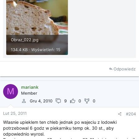
Obraz_022.jpg
134.4 KB · Wyświetleń: 15
Odpowiedz
mariank
M
Member
Gru 4, 2010
9
0
0
Lut 25, 2011
#204
Wlasnie upieklem ten chleb jednak po wajeciu z lodowki
potrzebowal 6 godz w piekarniku temp ok. 30 st., aby
odpowiednio wyrosl.