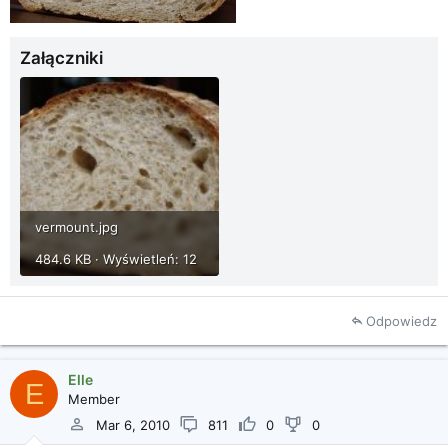
Załączniki
vermount.jpg
484.6 KB · Wyświetleń: 12
Odpowiedz
Elle
E
Member
Mar 6, 2010
811
0
0