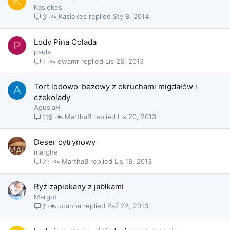
K
Kasiekes
Kasiekes
Sty 8, 2014
3
Lody Pina Colada
P
paula
ewamr
Lis 28, 2013
1
Tort lodowo-bezowy z okruchami migdałów i
A
czekolady
AgusiaH
MarthaB
Lis 20, 2013
118
Deser cytrynowy
marghe
MarthaB
Lis 18, 2013
21
Ryż zapiekany z jabłkami
Margot
Joanna
Paź 22, 2013
7