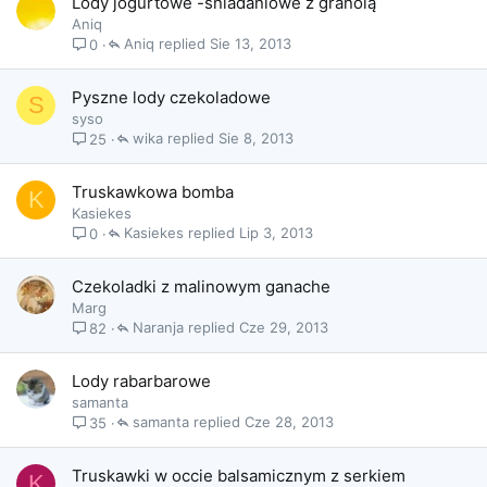
Lody jogurtowe -śniadaniowe z granolą
Aniq
Aniq
Sie 13, 2013
0
Pyszne lody czekoladowe
S
syso
wika
Sie 8, 2013
25
Truskawkowa bomba
K
Kasiekes
Kasiekes
Lip 3, 2013
0
Czekoladki z malinowym ganache
Marg
Naranja
Cze 29, 2013
82
Lody rabarbarowe
samanta
samanta
Cze 28, 2013
35
Truskawki w occie balsamicznym z serkiem
K