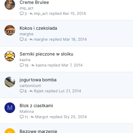
Creme Brulee
imp_act
imp_act
Kwi 15, 2014
3
Kokos i czekolada
marghe
marghe
Mar 18, 2014
4
Serniki pieczone w słoiku
kasha
kasha
Mar 7, 2014
16
jogurtowa bomba
carbonicum
Ryjek
Lut 21, 2014
8
Blok z ciastkami
M
Malinna
Margot
Sty 25, 2014
11
Bezowe marzenie