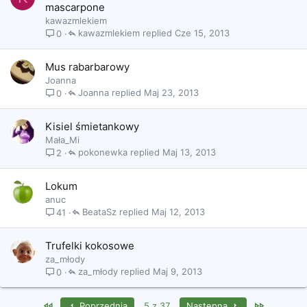
mascarpone
kawazmlekiem
kawazmlekiem
Cze 15, 2013
0
Mus rabarbarowy
Joanna
Joanna
Maj 23, 2013
0
Kisiel śmietankowy
Mała_Mi
pokonewka
Maj 13, 2013
2
Lokum
anuc
BeataSz
Maj 12, 2013
41
Trufelki kokosowe
za_młody
za_młody
Maj 9, 2013
0
First
Last
Poprzednia
5 z 37
Następna