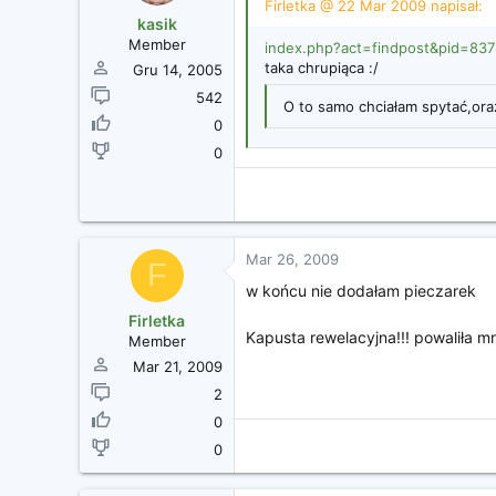
Firletka @ 22 Mar 2009 napisał:
kasik
Member
index.php?act=findpost&pid=83
taka chrupiąca :/
Gru 14, 2005
542
O to samo chciałam spytać,ora
0
0
Mar 26, 2009
F
w końcu nie dodałam pieczarek
Firletka
Kapusta rewelacyjna!!! powaliła m
Member
Mar 21, 2009
2
0
0