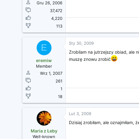
Gru 26, 2006
37,472
4,220
113
Sty 30, 2009
E
Zrobilam na jutrzejszy obiad, ale 
muszę znowu zrobić
eremiw
Member
Wrz 1, 2007
261
1
18
Lut 3, 2009
Dzisiaj zrobiłam, ale oznajmiłam, 
Maria z Łeby
Well-known