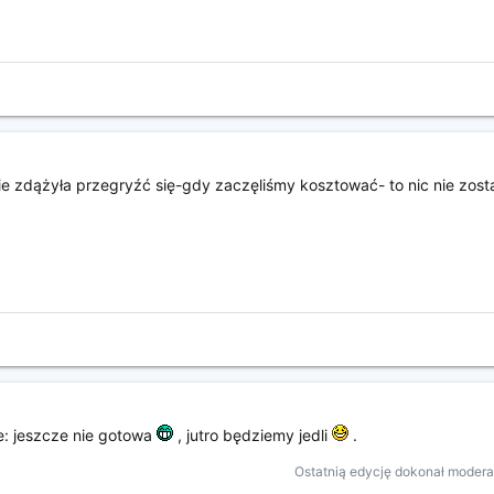
nie zdążyła przegryźć się-gdy zaczęliśmy kosztować- to nic nie zosta
że: jeszcze nie gotowa
, jutro będziemy jedli
.
Ostatnią edycję dokonał modera