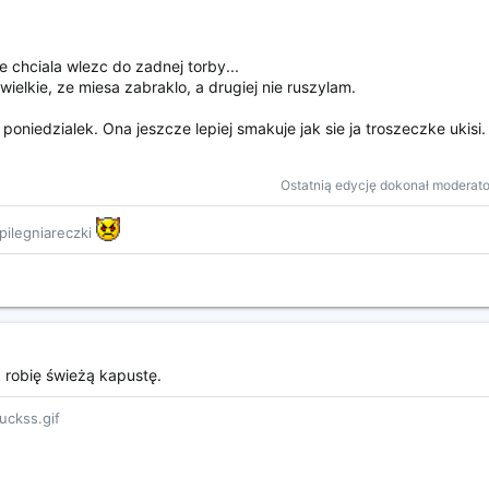
e chciala wlezc do zadnej torby...
wielkie, ze miesa zabraklo, a drugiej nie ruszylam.
oniedzialek. Ona jeszcze lepiej smakuje jak sie ja troszeczke ukisi.
Ostatnią edycję dokonał moderato
 pilegniareczki
 robię świeżą kapustę.
uckss.gif