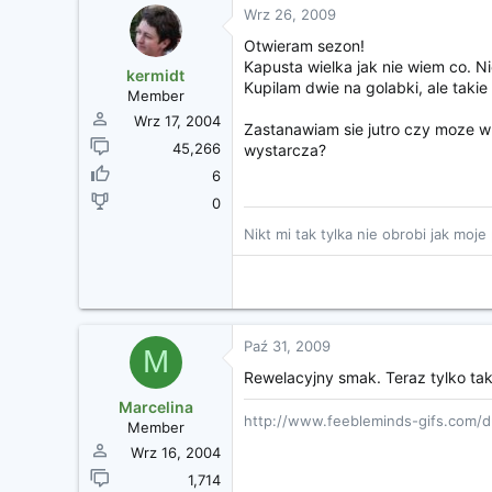
Wrz 26, 2009
Otwieram sezon!
Kapusta wielka jak nie wiem co. Ni
kermidt
Kupilam dwie na golabki, ale takie 
Member
Wrz 17, 2004
Zastanawiam sie jutro czy moze w p
45,266
wystarcza?
6
0
Nikt mi tak tylka nie obrobi jak moje
Paź 31, 2009
M
Rewelacyjny smak. Teraz tylko tak
Marcelina
http://www.feebleminds-gifs.com/d
Member
Wrz 16, 2004
1,714