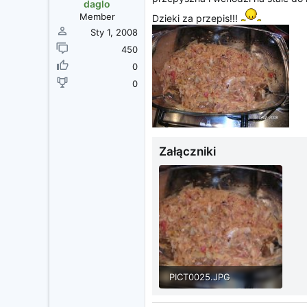
z
daglo
ę
Member
Dzieki za przepis!!!
c
Sty 1, 2008
i
450
a
0
0
Załączniki
PICT0025.JPG
1 MB · Wyświetleń: 13