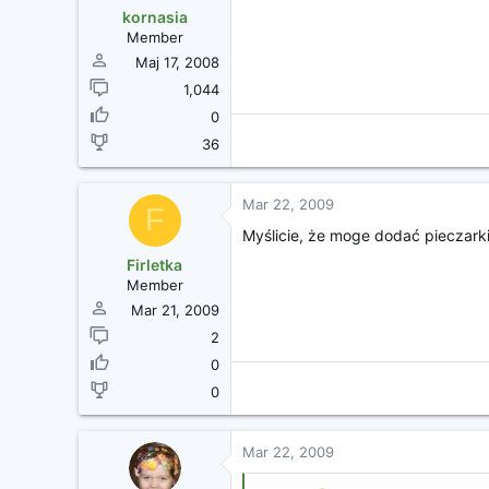
kornasia
Member
Maj 17, 2008
1,044
0
36
Mar 22, 2009
F
Myślicie, że moge dodać pieczarki?
Firletka
Member
Mar 21, 2009
2
0
0
Mar 22, 2009