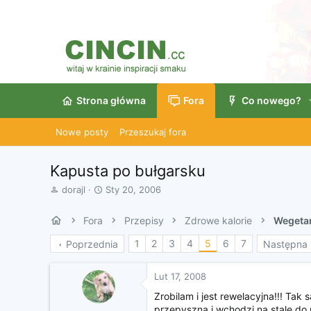
Strona główna
Fora
Co nowego?
Nowe posty
Przeszukaj fora
Kapusta po bułgarsku
A
D
dorajl
Sty 20, 2006
u
a
t
t
Fora
Przepisy
Zdrowe kalorie
Wegetar
o
a
r
r
1
2
3
4
5
6
7
Poprzednia
Następna
w
o
ą
z
t
p
Lut 17, 2008
k
o
Zrobilam i jest rewelacyjna!!! Tak
u
c
przepyszna i wchodzi na stale do