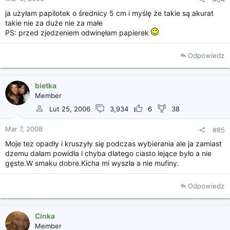
ja użyłam papilotek o średnicy 5 cm i myślę że takie są akurat
takie nie za duże nie za małe
PS: przed zjedzeniem odwinęłam papierek
Odpowiedz
bietka
Member
Lut 25, 2006
3,934
6
38
Mar 7, 2008
#85
Moje tez opadły i kruszyły się podczas wybierania ale ja zamiast
dzemu dałam powidła i chyba dlatego ciasto lejące było a nie
gęste.W smaku dobre.Kicha mi wyszła a nie mufiny.
Odpowiedz
Cinka
Member