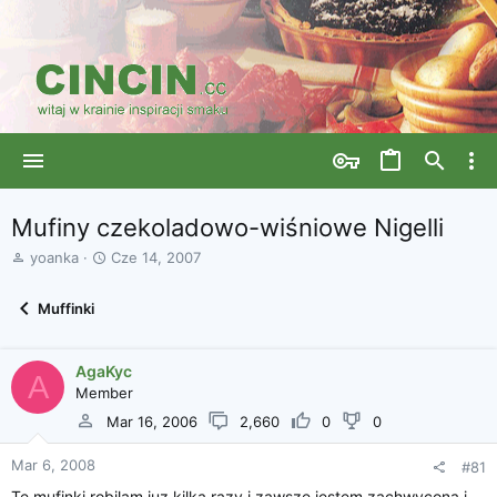
Mufiny czekoladowo-wiśniowe Nigelli
A
D
yoanka
Cze 14, 2007
u
a
t
t
Muffinki
o
a
r
r
w
o
AgaKyc
ą
z
A
Member
t
p
k
o
Mar 16, 2006
2,660
0
0
u
c
z
Mar 6, 2008
#81
ę
Te mufinki robilam juz kilka razy i zawsze jestem zachwycona i
c