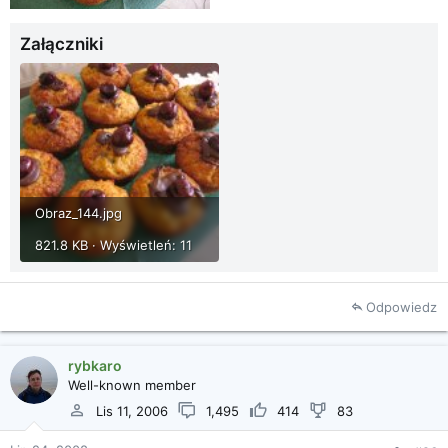
Załączniki
Obraz_144.jpg
821.8 KB · Wyświetleń: 11
Odpowiedz
rybkaro
Well-known member
Lis 11, 2006
1,495
414
83