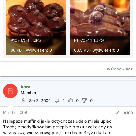
P1070750_2.JPG
P1070744_1.JPG
80 KB · Wyświetleń: 0
68.5 KB · Wyświetleń: 0
Odpowiedz
bora
B
Member
Sie 2, 2006
5
0
0
Mar 17, 2009
#100
Najlepsze muffinki jakie dotychczas udało mi sie upiec.
Trochę zmodyfikowałam przepis z braku czekolady na
wczorajszą wieczorową porę - dodałam 3 łyżki kakao