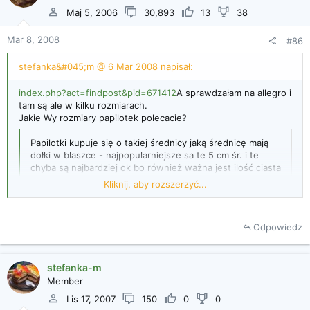
Maj 5, 2006
30,893
13
38
Mar 8, 2008
#86
stefanka&#045;m @ 6 Mar 2008 napisał:
index.php?act=findpost&pid=671412
A sprawdzałam na allegro i
tam są ale w kilku rozmiarach.
Jakie Wy rozmiary papilotek polecacie?
Papilotki kupuje się o takiej średnicy jaką średnicę mają
dołki w blaszce - najpopularniejsze sa te 5 cm śr. i te
chyba są najbardziej ok bo również ważna jest ilość ciasta
w danym przepisie... ja np. mam średnicę 4,5 cm i kiedy
Kliknij, aby rozszerzyć...
robię mufinki część ciasta mi zostaje dlatego muszę
dokładać resztę ciasta w małej keksówce albo w
papilotkach włoznych w filiżanki z duraleksu... myślę że
Odpowiedz
na te 5cm byłoby akurat. Kupując blaszki nie miałam o tym
Kliknij, aby rozszerzyć...
pojęcia
A ktoś w tym wątku narzekał że nie mógł wyjąć muffinek
stefanka-m
z silikonowej foremki - zawsze po wyjęciu z pieca trzeba
Member
odczekać z wyjmowaniem muffin jakieś 5 min - wcześniej
Lis 17, 2007
150
0
0
się nie da, a po upłynięciu tego czasu oczekiwania