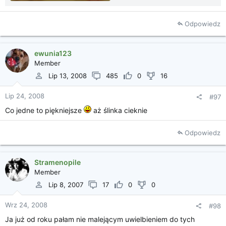
Odpowiedz
ewunia123
Member
Lip 13, 2008
485
0
16
Lip 24, 2008
#97
Co jedne to piękniejsze
aż ślinka cieknie
Odpowiedz
Stramenopile
Member
Lip 8, 2007
17
0
0
Wrz 24, 2008
#98
Ja już od roku pałam nie malejącym uwielbieniem do tych