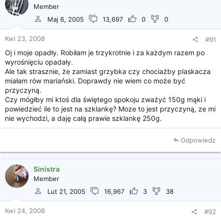
Member
Maj 6, 2005
13,697
0
0
Kwi 23, 2008
#91
Oj i moje opadły. Robiłam je trzykrotnie i za każdym razem po
wyrośnięciu opadały.
Ale tak strasznie, że zamiast grzybka czy chociażby plaskacza
miałam rów mariański. Doprawdy nie wiem co może być
przyczyną.
Czy mógłby mi ktoś dla świętego spokoju zważyć 150g mąki i
powiedzieć ile to jest na szklankę? Moze to jest przyczyną, ze mi
nie wychodzi, a daję całą prawie szklankę 250g.
Odpowiedz
Sinistra
Member
Lut 21, 2005
16,967
3
38
Kwi 24, 2008
#92