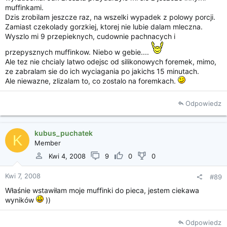
muffinkami.
Dzis zrobilam jeszcze raz, na wszelki wypadek z polowy porcji.
Zamiast czekolady gorzkiej, ktorej nie lubie dalam mleczna.
Wyszlo mi 9 przepieknych, cudownie pachnacych i
przepysznych muffinkow. Niebo w gebie....
Ale tez nie chcialy latwo odejsc od silikonowych foremek, mimo,
ze zabralam sie do ich wyciagania po jakichs 15 minutach.
Ale niewazne, zlizalam to, co zostalo na foremkach.
Odpowiedz
kubus_puchatek
K
Member
Kwi 4, 2008
9
0
0
Kwi 7, 2008
#89
Właśnie wstawiłam moje muffinki do pieca, jestem ciekawa
wyników
))
Odpowiedz