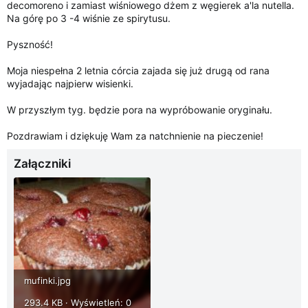
decomoreno i zamiast wiśniowego dżem z węgierek a'la nutella.
Na górę po 3 -4 wiśnie ze spirytusu.
Pyszność!
Moja niespełna 2 letnia córcia zajada się już drugą od rana
wyjadając najpierw wisienki.
W przyszłym tyg. będzie pora na wypróbowanie oryginału.
Pozdrawiam i dziękuję Wam za natchnienie na pieczenie!
Załączniki
mufinki.jpg
293.4 KB · Wyświetleń: 0