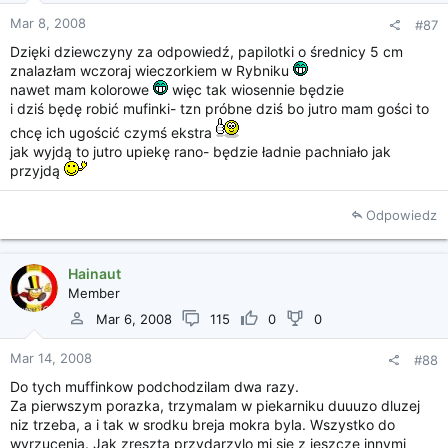
wychodzą same idealnie.
Mar 8, 2008
#87
Chyba jutro spróbuję wiśni w czekoladzie
Dzięki dziewczyny za odpowiedź, papilotki o średnicy 5 cm
znalazłam wczoraj wieczorkiem w Rybniku
nawet mam kolorowe
więc tak wiosennie będzie
i dziś będę robić mufinki- tzn próbne dziś bo jutro mam gości to
chcę ich ugościć czymś ekstra
jak wyjdą to jutro upiekę rano- będzie ładnie pachniało jak
przyjdą
Odpowiedz
Hainaut
Member
Mar 6, 2008
115
0
0
Mar 14, 2008
#88
Do tych muffinkow podchodzilam dwa razy.
Za pierwszym porazka, trzymalam w piekarniku duuuzo dluzej
niz trzeba, a i tak w srodku breja mokra byla. Wszystko do
wyrzucenia. Jak zreszta przydarzylo mi sie z jeszcze innymi