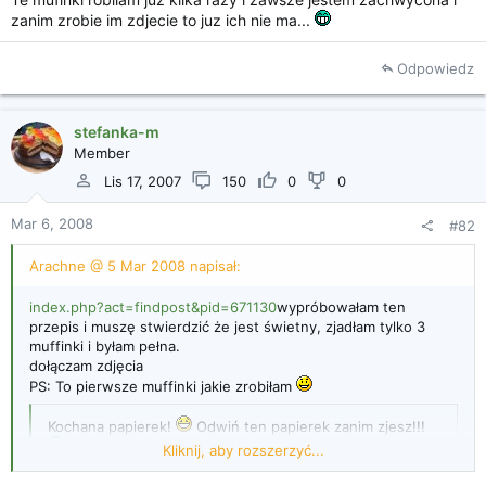
i
zanim zrobie im zdjecie to juz ich nie ma...
a
Odpowiedz
stefanka-m
Member
Lis 17, 2007
150
0
0
Mar 6, 2008
#82
Arachne @ 5 Mar 2008 napisał:
index.php?act=findpost&pid=671130
wypróbowałam ten
przepis i muszę stwierdzić że jest świetny, zjadłam tylko 3
muffinki i byłam pełna.
dołączam zdjęcia
PS: To pierwsze muffinki jakie zrobiłam
Kochana papierek!
Odwiń ten papierek zanim zjesz!!!
Kliknij, aby rozszerzyć...
A tak właściwie to i ja muszę te mufinki wkońcu zrobić,
ale nie mam papilotek,