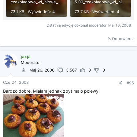
czekoladowo_wi_niowe_muffinki.JPG
5.09_czekoladowo_wi_niowe_muffinki_2.JPG
73.1 KB · Wyświetleń: 4
73.7 KB · Wyświetleń: 4
Ostatnią edycję dokonał moderator:
Maj 10, 2008
Odpowiedz
jaxja
Moderator
Maj 26, 2006
3,567
0
0
Cze 24, 2008
#95
Bardzo dobre. Miałam jednak zbyt mało polewy.