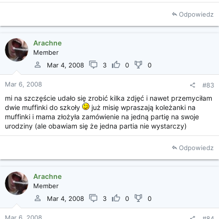
może w sobotę wyskoczę do jakiegoś większego
Odpowiedz
sklepu...bo ja mieszkam na z....piu.
i tu nie ma....
A sprawdzałam na allegro i tam są ale w kilku rozmiarach.
Kliknij, aby rozszerzyć...
Arachne
Jakie Wy rozmiary papilotek polecacie?
Member
Mar 4, 2008
3
0
0
Mar 6, 2008
#83
mi na szczęście udało się zrobić kilka zdjęć i nawet przemyciłam
dwie muffinki do szkoły
już misię wpraszają koleżanki na
muffinki i mama złożyła zamówienie na jedną partię na swoje
urodziny (ale obawiam się że jedna partia nie wystarczy)
Odpowiedz
Arachne
Member
Mar 4, 2008
3
0
0
Mar 6, 2008
#84