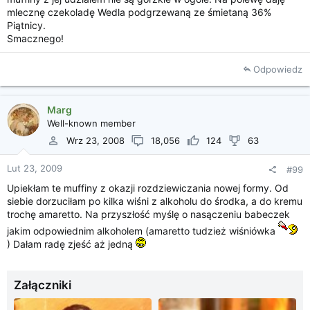
mlecznę czekoladę Wedla podgrzewaną ze śmietaną 36%
Piątnicy.
Smacznego!
Odpowiedz
Marg
Well-known member
Wrz 23, 2008
18,056
124
63
Lut 23, 2009
#99
Upiekłam te muffiny z okazji rozdziewiczania nowej formy. Od
siebie dorzuciłam po kilka wiśni z alkoholu do środka, a do kremu
trochę amaretto. Na przyszłość myślę o nasączeniu babeczek
jakim odpowiednim alkoholem (amaretto tudzież wiśniówka
) Dałam radę zjeść aż jedną
Załączniki