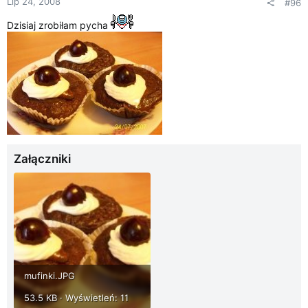
Lip 24, 2008
#96
Dzisiaj zrobiłam pycha
Załączniki
mufinki.JPG
53.5 KB · Wyświetleń: 11