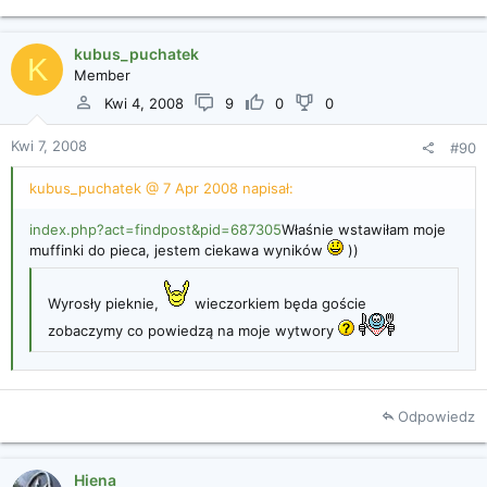
kubus_puchatek
K
Member
Kwi 4, 2008
9
0
0
Kwi 7, 2008
#90
kubus_puchatek @ 7 Apr 2008 napisał:
index.php?act=findpost&pid=687305
Właśnie wstawiłam moje
muffinki do pieca, jestem ciekawa wyników
))
Wyrosły pieknie,
wieczorkiem będa goście
zobaczymy co powiedzą na moje wytwory
Odpowiedz
Hiena