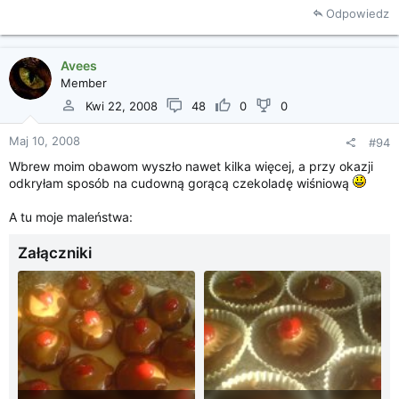
Odpowiedz
Avees
Member
Kwi 22, 2008
48
0
0
Maj 10, 2008
#94
Wbrew moim obawom wyszło nawet kilka więcej, a przy okazji
odkryłam sposób na cudowną gorącą czekoladę wiśniową
A tu moje maleństwa:
Załączniki