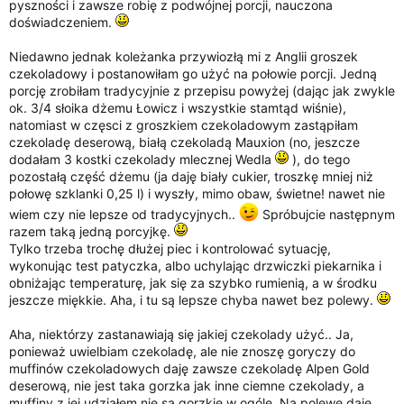
pyszności i zawsze robię z podwójnej porcji, nauczona
doświadczeniem.
Niedawno jednak koleżanka przywiozłą mi z Anglii groszek
czekoladowy i postanowiłam go użyć na połowie porcji. Jedną
porcję zrobiłam tradycyjnie z przepisu powyżej (dając jak zwykle
ok. 3/4 słoika dżemu Łowicz i wszystkie stamtąd wiśnie),
natomiast w częsci z groszkiem czekoladowym zastąpiłam
czekoladę deserową, białą czekoladą Mauxion (no, jeszcze
dodałam 3 kostki czekolady mlecznej Wedla
), do tego
pozostałą część dżemu (ja daję biały cukier, troszkę mniej niż
połowę szklanki 0,25 l) i wyszły, mimo obaw, świetne! nawet nie
wiem czy nie lepsze od tradycyjnych..
Spróbujcie następnym
razem taką jedną porcyjkę.
Tylko trzeba trochę dłużej piec i kontrolować sytuację,
wykonując test patyczka, albo uchylając drzwiczki piekarnika i
obniżając temperaturę, jak się za szybko rumienią, a w środku
jeszcze miękkie. Aha, i tu są lepsze chyba nawet bez polewy.
Aha, niektórzy zastanawiają się jakiej czekolady użyć.. Ja,
ponieważ uwielbiam czekoladę, ale nie znoszę goryczy do
muffinów czekoladowych daję zawsze czekoladę Alpen Gold
deserową, nie jest taka gorzka jak inne ciemne czekolady, a
muffiny z jej udziałem nie są gorzkie w ogóle. Na polewę daję